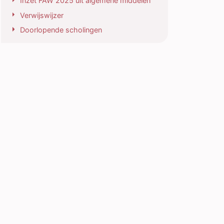
Inzet FAW 2025 uit algemene middelen
Verwijswijzer
Doorlopende scholingen