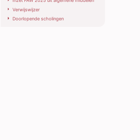
Inzet FAW 2025 uit algemene middelen
Verwijswijzer
Doorlopende scholingen