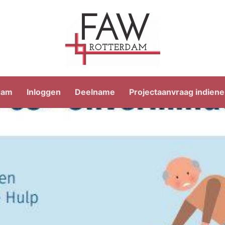
dam
Inloggen
Deelname
Projectaanvraag indien